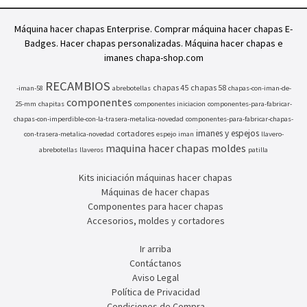
Máquina hacer chapas Enterprise. Comprar máquina hacer chapas E-
Badges. Hacer chapas personalizadas. Máquina hacer chapas e
imanes chapa-shop.com
RECAMBIOS
chapas 45
chapas 58
-iman-58
abrebotellas
chapas-con-iman-de-
componentes
25-mm
chapitas
componentes iniciacion
componentes-para-fabricar-
chapas-con-imperdible-con-la-trasera-metalica-novedad
componentes-para-fabricar-chapas-
imanes y espejos
cortadores
con-trasera-metalica-novedad
espejo
iman
llavero-
maquina hacer chapas
moldes
abrebotellas
llaveros
patilla
Kits iniciación máquinas hacer chapas
Máquinas de hacer chapas
Componentes para hacer chapas
Accesorios, moldes y cortadores
Ir arriba
Contáctanos
Aviso Legal
Política de Privacidad
Condiciones de Compra