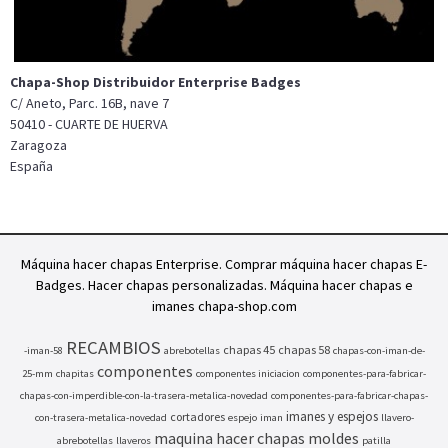
Chapa-Shop Distribuidor Enterprise Badges
C/ Aneto, Parc. 16B, nave 7
50410 - CUARTE DE HUERVA
Zaragoza
España
Máquina hacer chapas Enterprise. Comprar máquina hacer chapas E-
Badges. Hacer chapas personalizadas. Máquina hacer chapas e
imanes chapa-shop.com
RECAMBIOS
chapas 45
chapas 58
-iman-58
abrebotellas
chapas-con-iman-de-
componentes
25-mm
chapitas
componentes iniciacion
componentes-para-fabricar-
chapas-con-imperdible-con-la-trasera-metalica-novedad
componentes-para-fabricar-chapas-
imanes y espejos
cortadores
con-trasera-metalica-novedad
espejo
iman
llavero-
maquina hacer chapas
moldes
abrebotellas
llaveros
patilla