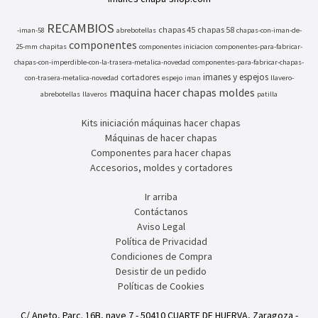
RECAMBIOS
chapas 45
chapas 58
-iman-58
abrebotellas
chapas-con-iman-de-
componentes
25-mm
chapitas
componentes iniciacion
componentes-para-fabricar-
chapas-con-imperdible-con-la-trasera-metalica-novedad
componentes-para-fabricar-chapas-
imanes y espejos
cortadores
con-trasera-metalica-novedad
espejo
iman
llavero-
maquina hacer chapas
moldes
abrebotellas
llaveros
patilla
Kits iniciación máquinas hacer chapas
Máquinas de hacer chapas
Componentes para hacer chapas
Accesorios, moldes y cortadores
Ir arriba
Contáctanos
Aviso Legal
Política de Privacidad
Condiciones de Compra
Desistir de un pedido
Políticas de Cookies
C/ Aneto, Parc. 16B, nave 7 - 50410 CUARTE DE HUERVA, Zaragoza -