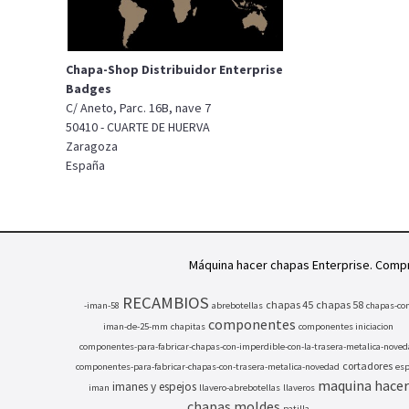
Chapa-Shop Distribuidor Enterprise
Badges
C/ Aneto, Parc. 16B, nave 7
50410 - CUARTE DE HUERVA
Zaragoza
España
Máquina hacer chapas Enterprise. Comp
RECAMBIOS
chapas 45
chapas 58
-iman-58
abrebotellas
chapas-con
componentes
iman-de-25-mm
chapitas
componentes iniciacion
componentes-para-fabricar-chapas-con-imperdible-con-la-trasera-metalica-nove
cortadores
componentes-para-fabricar-chapas-con-trasera-metalica-novedad
esp
maquina hacer
imanes y espejos
iman
llavero-abrebotellas
llaveros
chapas
moldes
patilla