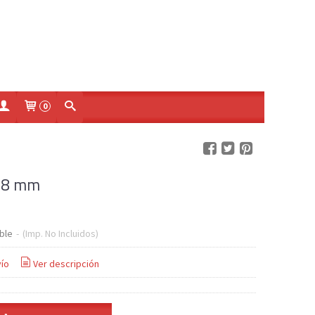
0
38 mm
ble
-
(Imp. No Incluidos)
ío
Ver descripción