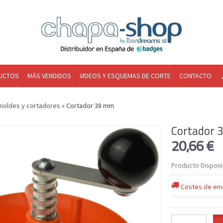
UCTOS
MÁS VENDIDOS
VIDEOS Y ESQUEMAS DE CORTE
CONTACTO
moldes y cortadores
»
Cortador 38 mm
Cortador 
20,66 €
Producto Disponi
Costes de env