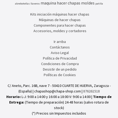
maquina hacer chapas
moldes
abrebotellas
llaveros
patilla
Kits iniciación máquinas hacer chapas
Máquinas de hacer chapas
Componentes para hacer chapas
Accesorios, moldes y cortadores
Ir arriba
Contáctanos
Aviso Legal
Política de Privacidad
Condiciones de Compra
Desistir de un pedido
Políticas de Cookies
C/ Aneto, Parc. 16B, nave 7 - 50410 CUARTE DE HUERVA, Zaragoza -
(España) | chapashop@chapa-shop.com |
876261518
Horario:
L-J: 9:00 a 14:00 y 16:00 a 18:00 V: 9:00 a 14:00 |
Tiempo de
Entrega:
(Tiempo de preparación) 24-48 horas (salvo rotura de
stock)
(*) Precios sin Impuestos incluidos