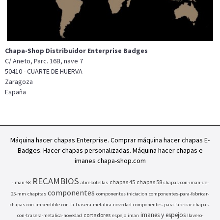
Chapa-Shop Distribuidor Enterprise Badges
C/ Aneto, Parc. 16B, nave 7
50410 - CUARTE DE HUERVA
Zaragoza
España
Máquina hacer chapas Enterprise. Comprar máquina hacer chapas E-
Badges. Hacer chapas personalizadas. Máquina hacer chapas e
imanes chapa-shop.com
RECAMBIOS
chapas 45
chapas 58
-iman-58
abrebotellas
chapas-con-iman-de-
componentes
25-mm
chapitas
componentes iniciacion
componentes-para-fabricar-
chapas-con-imperdible-con-la-trasera-metalica-novedad
componentes-para-fabricar-chapas-
imanes y espejos
cortadores
con-trasera-metalica-novedad
espejo
iman
llavero-