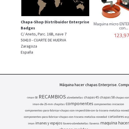
Chapa-Shop Distribuidor Enterprise
Maquina micro ENT
con...
Badges
123,97
C/ Aneto, Parc. 16B, nave 7
50410 - CUARTE DE HUERVA
Zaragoza
España
Máquina hacer chapas Enterprise. Comp
RECAMBIOS
chapas 45
chapas 58
-iman-58
abrebotellas
chapas-con
componentes
iman-de-25-mm
chapitas
componentes iniciacion
componentes-para-fabricar-chapas-con-imperdible-con-la-trasera-metalica-nove
cortadores
componentes-para-fabricar-chapas-con-trasera-metalica-novedad
esp
maquina hacer
imanes y espejos
iman
llavero-abrebotellas
llaveros