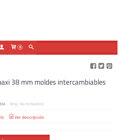
0
axi 38 mm moldes intercambiables
€
ble
-
(Imp. No Incluidos)
ío
Ver descripción