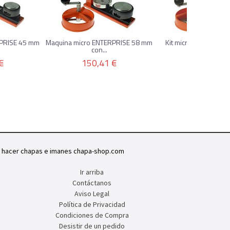
RPRISE 45 mm
Maquina micro ENTERPRISE 58 mm
Kit micro ENTERPRIS
con...
250...
€
150,41 €
138,84 €
a hacer chapas e imanes chapa-shop.com
Ir arriba
Contáctanos
Aviso Legal
Política de Privacidad
Condiciones de Compra
Desistir de un pedido